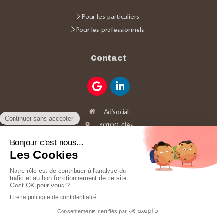
Pour les particuliers
Pour les professionnels
Contact
Ad'social
30100
Alès
06 64 47 94 90
Adsocial30@gmail.com
Plan du site
Mentions légales
Création et référencement du site par Simplébo