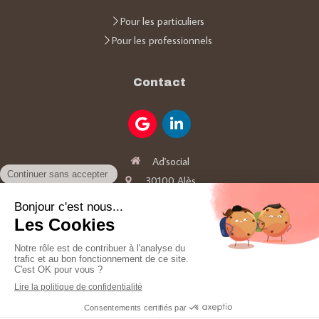
Pour les particuliers
Pour les professionnels
Contact
Ad'social
30100
Alès
06 64 47 94 90
Adsocial30@gmail.com
Plan du site
Mentions légales
Création et référencement du site par Simplébo