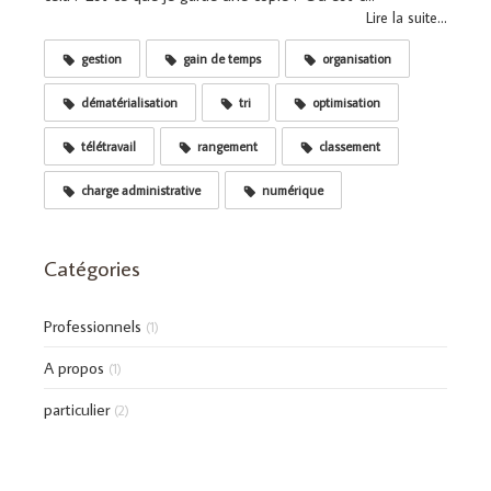
Lire la suite...
gestion
gain de temps
organisation
dématérialisation
tri
optimisation
télétravail
rangement
classement
charge administrative
numérique
Catégories
Professionnels
(1)
A propos
(1)
particulier
(2)